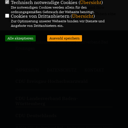
Bitte geben Sie im Feld "
Verwendungszweck
" der
Technisch notwendige Cookies (
Übersicht
)
Überweisung auf jeden Fall Ihren
Namen
und Ihre
Die notwendigen Cookies werden allein für den
ordnungsgemäßen Gebrauch der Webseite benötigt.
vollständige Anschrift
an. Nur so können wir Ihnen eine
Cookies von Drittanbietern (
Übersicht
)
Spendenbescheinigung ausstellen.
Zur Optimierung unserer Webseite binden wir Dienste und
Angebote von Drittanbietern ein.
Alle akzeptieren
Auswahl speichern
Herzlich Willkommen beim CDU Stadtverband Bad
Krozingen
IMPRESSUM
DATENSCHUTZ
KONTAKT
CDU Breisgau-Hochschwarzwald
CDU Landesverband Baden-
Württemberg
CDU Deutschlands
@2026 CDU Stadtverband Bad
Realisation: Sharkness Media