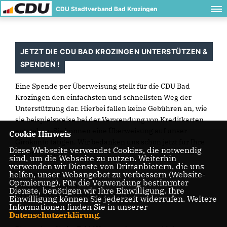
CDU Stadtverband Bad Krozingen
JETZT DIE CDU BAD KROZINGEN UNTERSTÜTZEN &
SPENDEN !
Eine Spende per Überweisung stellt für die CDU Bad
Krozingen den einfachsten und schnellsten Weg der
Unterstützung dar. Hierbei fallen keine Gebühren an, wie
sie beispielsweise bei der Verwendung von Kreditkarten
entstehen. Sie können eine Überweisung auf unser
Cookie Hinweis
Girokonto tätigen. Wir bedanken uns schon jetzt für Ihre
Diese Webseite verwendet Cookies, die notwendig
Unterstützung.
sind, um die Webseite zu nutzen. Weiterhin
verwenden wir Dienste von Drittanbietern, die uns
helfen, unser Webangebot zu verbessern (Website-
Bankverbindung
Optmierung). Für die Verwendung bestimmter
Volksbank Staufen
Dienste, benötigen wir Ihre Einwilligung. Ihre
IBAN: DE35 6809 2300 0001 2801 04
Einwilligung können Sie jederzeit widerrufen. Weitere
Informationen finden Sie in unserer
BIC: GENODE61STF
Datenschutzerklärung
.